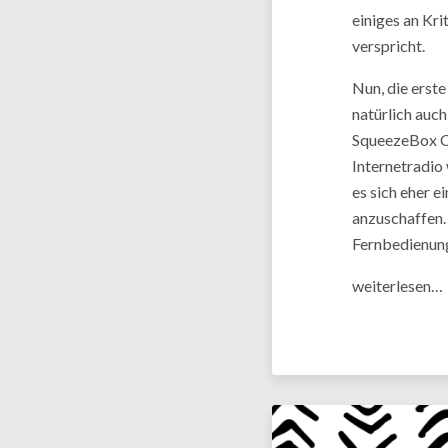
einiges an Kri
verspricht.
Nun, die erste
natürlich auc
SqueezeBox Cl
Internetradio
es sich eher e
anzuschaffen. 
Fernbedienung
weiterlesen…