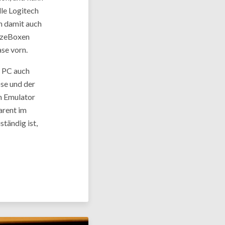
le Logitech
n damit auch
ezeBoxen
se vorn.
 PC auch
se und der
n Emulator
arent im
tändig ist,