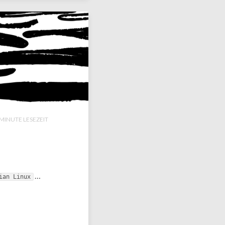
MINUTE LESEZEIT
…
ian Linux