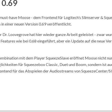
 0.69
must-have Moose - dem Frontend für Logitech’s Slimserver & Squ
in einer neuen Version 0.69 veröffentlicht.
 Dr. Loovegrove hat hier wieder ganze Arbeit geleistet - zwar wur
 Features wie bei 0.68 eingeführt, aber ein Update auf die neue Ver
ombination mit dem Player SqueezeSlave eröffnet Moose nicht nur
ichkeiten für Squeezebox Classic, Duet und Boom, sondern ist au
rontend für das Abspielen der Audiostreams von SqueezeCenter/S