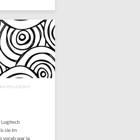
INUTEN LESEZEIT
 Logitech
s sie im
ts vorab war ja