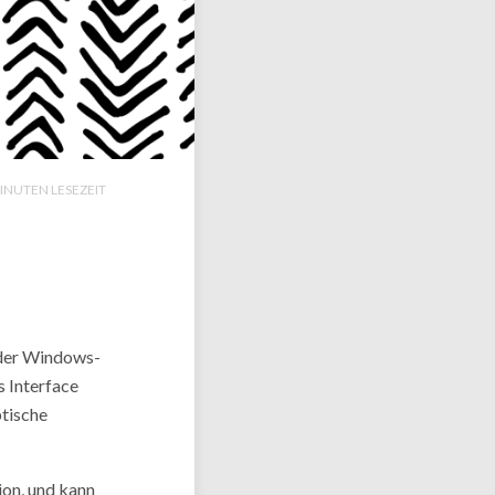
INUTEN LESEZEIT
 der Windows-
s Interface
ptische
ion, und kann