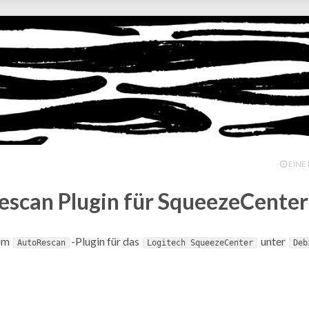
EINE 
scan Plugin für SqueezeCenter
vom
-Plugin für das
unter
AutoRescan
Logitech SqueezeCenter
Deb