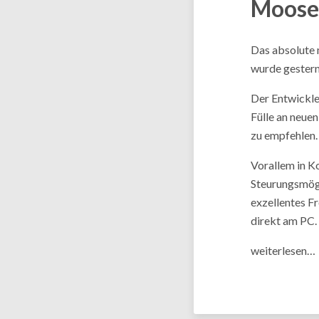
Moose
Das absolute 
wurde gestern 
Der Entwickler
Fülle an neuen
zu empfehlen.
Vorallem in K
Steurungsmögl
exzellentes F
direkt am PC.
weiterlesen…