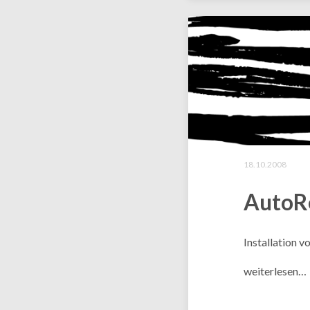
18.10.2008
AutoRe
Installation 
weiterlesen…