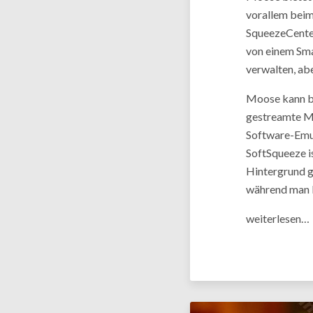
vorallem beim
SqueezeCenter
von einem Sm
verwalten, ab
Moose kann b
gestreamte Mu
Software-Emul
SoftSqueeze i
Hintergrund g
während man M
weiterlesen…