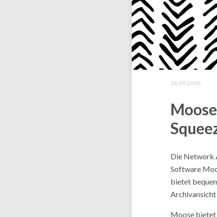
28.09.2008
Moose 
Squee
Die Network A
Software Moos
bietet bequem
Archivansicht
Moose bietet 