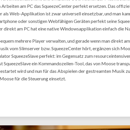
 Arbeiten am PC das SqueezeCenter perfekt ersetzen. Das offiziel
 als Web-Applikation ist zwar universell einsetzbar, und man kan
artphone oder sonstigen Webfähigen Geräten perfekt seine Sque
er direkt am PC hat eine native Windowsapplikation einfach die Na
equem mehrere Player verwalten, und gerade wenn man direkt am
sik vom Slimserver bzw. SqueezeCenter hört, ergänzen sich Moo
ator SqueezeSlave perfekt: im Gegensatz zum resourceintensive
st SqueezeSlave ein Kommandozeilen-Tool, das von Moose transp
estartet wird und nun für das Abspielen der gestreamten Musik zus
oose für die Steuerung einsetzt.