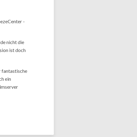
eezeCenter -
de nicht die
sion ist doch
 fantastische
ch ein
limserver