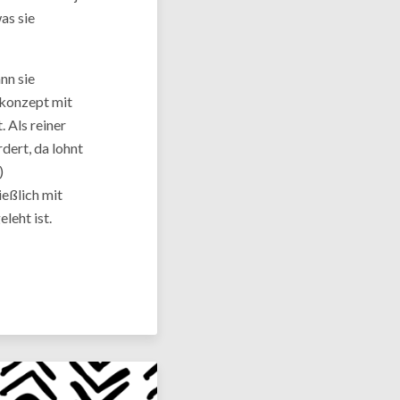
as sie
nn sie
okonzept mit
 Als reiner
dert, da lohnt
)
ießlich mit
leht ist.