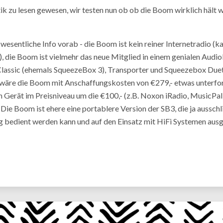
tik zu lesen gewesen, wir testen nun ob ob die Boom wirklich hält w
 wesentliche Info vorab - die Boom ist kein reiner Internetradio (ka
h), die Boom ist vielmehr das neue Mitglied in einem genialen Audi
assic (ehemals SqueezeBox 3), Transporter und Squeezebox Duet.
 wäre die Boom mit Anschaffungskosten von €279,- etwas unterfor
in Gerät im Preisniveau um die €100,- (z.B. Noxon iRadio, MusicPal
Die Boom ist ehere eine portablere Version der SB3, die ja ausschl
 bedient werden kann und auf den Einsatz mit HiFi Systemen ausge