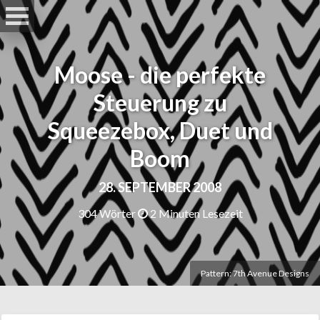
Moose - die perfekte
Steuerung zu
Squeezebox, Duet und
Boom
28. SEPTEMBER 2008
304 Wörter
2 Minuten Lesezeit
Pattern: 7th Avenue Designs