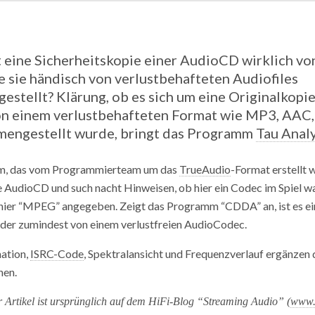
eine Sicherheitskopie einer AudioCD wirklich vo
 sie händisch von verlustbehafteten Audiofiles
stellt? Klärung, ob es sich um eine Originalkopi
on einem verlustbehafteten Format wie MP3, AA
mengestellt wurde, bringt das Programm
Tau Anal
, das vom Programmierteam um das
TrueAudio
-Format erstellt 
e AudioCD und such nacht Hinweisen, ob hier ein Codec im Spiel wa
hier “MPEG” angegeben. Zeigt das Programm “CDDA” an, ist es ei
der zumindest von einem verlustfreien AudioCodec.
ation,
ISRC-Code
, Spektralansicht und Frequenzverlauf ergänzen 
nen.
r Artikel ist ursprünglich auf dem HiFi-Blog “Streaming Audio” (
www.