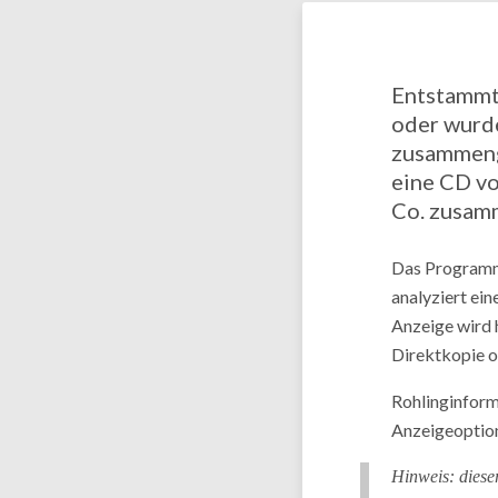
Entstammt 
oder wurde
zusammenge
eine CD v
Co. zusam
Das Programm
analyziert ein
Anzeige wird 
Direktkopie o
Rohlinginform
Anzeigeoptio
Hinweis: diese