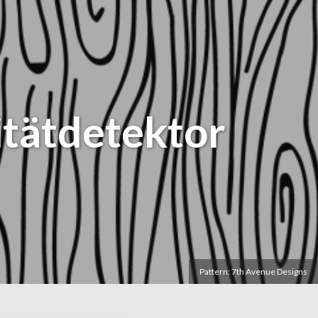
itätdetektor
Pattern: 7th Avenue Designs