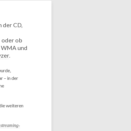
n der CD,
e oder ob
C, WMA und
yzer
.
wurde,
r – in der
ne
die weiteren
streaming-