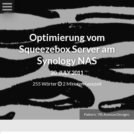
Optimierung vom
Squeezebox Server am
Synology NAS
20. JULY 2011
255 Wörter
2 Minuten Lesezeit
Pattern: 7th Avenue Designs