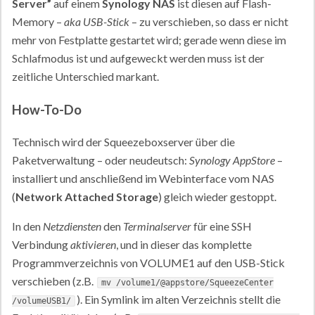
Server”
auf einem
Synology NAS
ist diesen auf Flash-
Memory –
aka USB-Stick
– zu verschieben, so dass er nicht
mehr von Festplatte gestartet wird; gerade wenn diese im
Schlafmodus ist und aufgeweckt werden muss ist der
zeitliche Unterschied markant.
How-To-Do
Technisch wird der Squeezeboxserver über die
Paketverwaltung – oder neudeutsch:
Synology AppStore
–
installiert und anschließend im Webinterface vom NAS
(
Network Attached Storage
) gleich wieder gestoppt.
In den
Netzdiensten
den
Terminalserver
für eine SSH
Verbindung
aktivieren
, und in dieser das komplette
Programmverzeichnis von VOLUME1 auf den USB-Stick
verschieben (z.B.
mv /volume1/@appstore/SqueezeCenter
). Ein Symlink im alten Verzeichnis stellt die
/volumeUSB1/